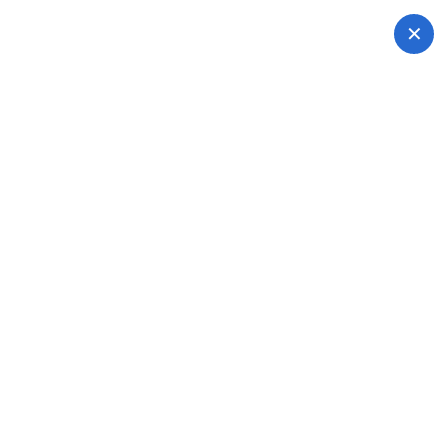
登录平台
✕
豪门中场核心受伤，攻防转
换效率骤降成隐忧
2026-05-16
开元棋牌
豪门球队
精选摘要
豪门球队近期因中场核心受伤，攻防转换效率显