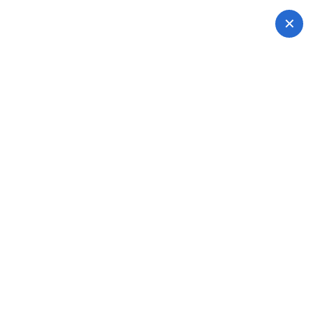
✕
牌
小说更新
联系我们
登录平台
立整体认知。