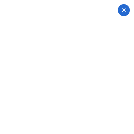
✕
牌
小说更新
联系我们
登录平台
进展全梳理
开元棋牌
专业 · 信赖 · 安全
立即注册