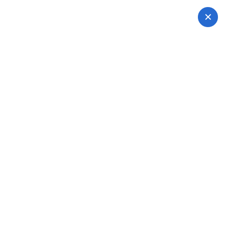
登录平台
✕
标签云列表
按标签聚合浏览相关文章
中层岗位薪资倒挂加剧 开元棋牌 ，核心研发团队流失